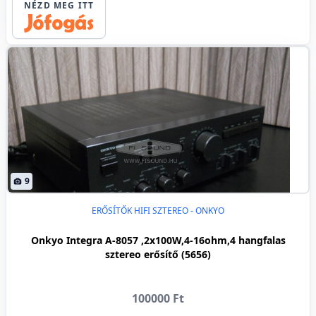
NÉZD MEG ITT
9
ERŐSÍTŐK HIFI SZTEREO - ONKYO
Onkyo Integra A-8057 ,2x100W,4-16ohm,4 hangfalas
sztereo erősítő (5656)
100000 Ft