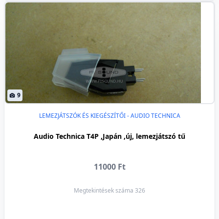
9
LEMEZJÁTSZÓK ÉS KIEGÉSZÍTŐI - AUDIO TECHNICA
Audio Technica T4P ,Japán ,új, lemezjátszó tű
11000 Ft
Megtekintések száma 326