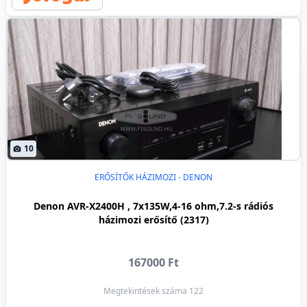
10
ERŐSÍTŐK HÁZIMOZI - DENON
Denon AVR-X2400H , 7x135W,4-16 ohm,7.2-s rádiós
házimozi erősítő (2317)
167000 Ft
Megtekintések száma 122