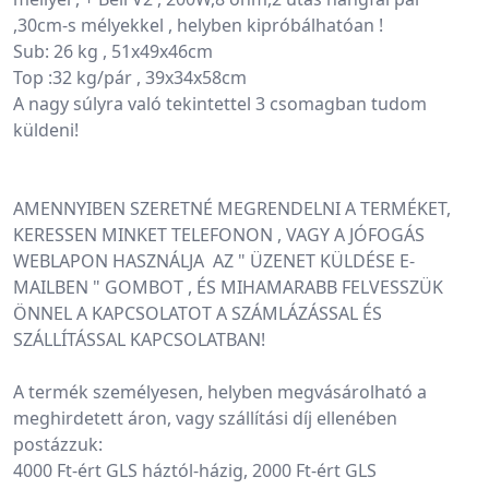
,30cm-s mélyekkel , helyben kipróbálhatóan !
Sub: 26 kg , 51x49x46cm
Top :32 kg/pár , 39x34x58cm
A nagy súlyra való tekintettel 3 csomagban tudom 
küldeni! 
AMENNYIBEN SZERETNÉ MEGRENDELNI A TERMÉKET, 
KERESSEN MINKET TELEFONON , VAGY A JÓFOGÁS 
WEBLAPON HASZNÁLJA  AZ " ÜZENET KÜLDÉSE E-
MAILBEN " GOMBOT , ÉS MIHAMARABB FELVESSZÜK 
ÖNNEL A KAPCSOLATOT A SZÁMLÁZÁSSAL ÉS 
SZÁLLÍTÁSSAL KAPCSOLATBAN!
A termék személyesen, helyben megvásárolható a 
meghirdetett áron, vagy szállítási díj ellenében 
postázzuk:
4000 Ft-ért GLS háztól-házig, 2000 Ft-ért GLS 