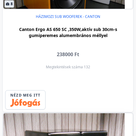
8
HÁZIMOZI SUB WOOFEREK - CANTON
Canton Ergo AS 650 SC ,350W,aktív sub 30cm-s
gumiperemes alumembrános méllyel
238000 Ft
Megtekintések száma 132
NÉZD MEG ITT