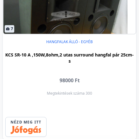
7
HANGFALAK ÁLLÓ - EGYÉB
KCS SR-10 A ,150W,8ohm,2 utas surround hangfal pár 25cm-
s
98000 Ft
Megtekintések száma 300
NÉZD MEG ITT