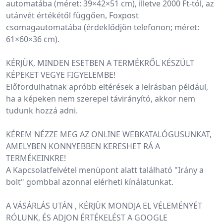
automatába (méret: 39×42×51 cm), illetve 2000 Ft-tól, az 
utánvét értékétől függően, Foxpost 
csomagautomatába (érdeklődjön telefonon; méret: 
61×60×36 cm).
KÉRJÜK, MINDEN ESETBEN A TERMÉKRŐL KÉSZÜLT 
KÉPEKET VEGYE FIGYELEMBE!
Előfordulhatnak apróbb eltérések a leírásban például, 
ha a képeken nem szerepel távirányító, akkor nem 
tudunk hozzá adni.
KÉREM NÉZZE MEG AZ ONLINE WEBKATALÓGUSUNKAT, 
AMELYBEN KÖNNYEBBEN KERESHET RÁ A 
TERMÉKEINKRE!
A Kapcsolatfelvétel menüpont alatt található "Irány a 
bolt" gombbal azonnal elérheti kínálatunkat.
A VÁSÁRLÁS UTÁN , KÉRJÜK MONDJA EL VÉLEMÉNYÉT 
RÓLUNK, ÉS ADJON ÉRTÉKELÉST A GOOGLE 