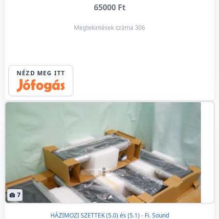
65000 Ft
Megtekintések száma 306
NÉZD MEG ITT
7
HÁZIMOZI SZETTEK (5.0) és (5.1) - Fi. Sound