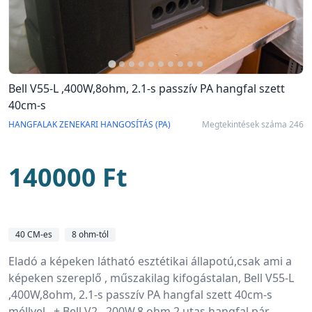
Bell V55-L ,400W,8ohm, 2.1-s passzív PA hangfal szett
40cm-s
HANGFALAK ZENEKARI HANGOSÍTÁS (PA)
Megtekintések száma 246
140000 Ft
40 CM-es
8 ohm-tól
Eladó a képeken látható esztétikai állapotú,csak ami a 
képeken szereplő , műszakilag kifogástalan, Bell V55-L 
,400W,8ohm, 2.1-s passzív PA hangfal szett 40cm-s 
méllyel , + Bell V2 , 200W,8 ohm,2 utas hangfal pár 