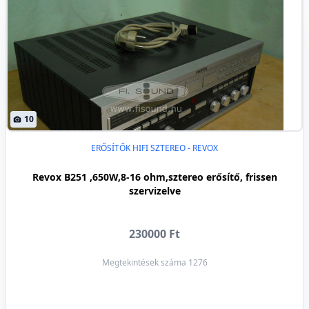
10
ERŐSÍTŐK HIFI SZTEREO - REVOX
Revox B251 ,650W,8-16 ohm,sztereo erősítő, frissen
szervizelve
230000 Ft
Megtekintések száma 1276