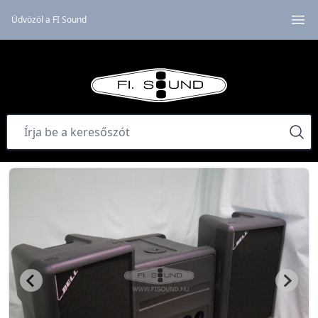
Üdvözöl a FI Sound