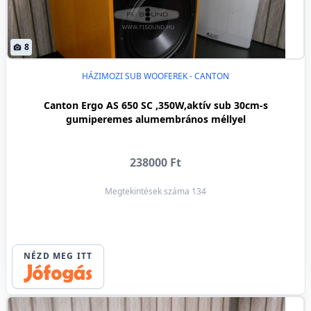
8
HÁZIMOZI SUB WOOFEREK - CANTON
Canton Ergo AS 650 SC ,350W,aktív sub 30cm-s
gumiperemes alumembrános méllyel
238000 Ft
Megtekintések száma 134
NÉZD MEG ITT