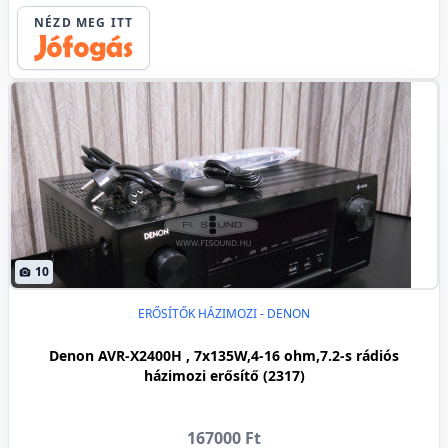
NÉZD MEG ITT
10
ERŐSÍTŐK HÁZIMOZI - DENON
Denon AVR-X2400H , 7x135W,4-16 ohm,7.2-s rádiós
házimozi erősítő (2317)
167000 Ft