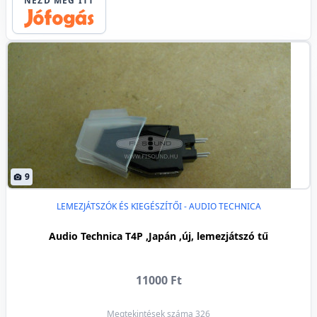
NÉZD MEG ITT
9
LEMEZJÁTSZÓK ÉS KIEGÉSZÍTŐI - AUDIO TECHNICA
Audio Technica T4P ,Japán ,új, lemezjátszó tű
11000 Ft
Megtekintések száma 326