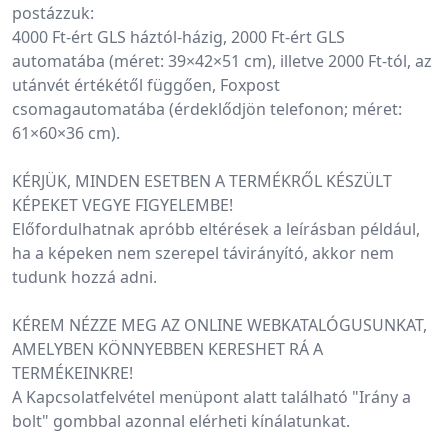
postázzuk:
4000 Ft-ért GLS háztól-házig, 2000 Ft-ért GLS 
automatába (méret: 39×42×51 cm), illetve 2000 Ft-tól, az 
utánvét értékétől függően, Foxpost 
csomagautomatába (érdeklődjön telefonon; méret: 
61×60×36 cm).
KÉRJÜK, MINDEN ESETBEN A TERMÉKRŐL KÉSZÜLT 
KÉPEKET VEGYE FIGYELEMBE!
Előfordulhatnak apróbb eltérések a leírásban például, 
ha a képeken nem szerepel távirányító, akkor nem 
tudunk hozzá adni.
KÉREM NÉZZE MEG AZ ONLINE WEBKATALÓGUSUNKAT, 
AMELYBEN KÖNNYEBBEN KERESHET RÁ A 
TERMÉKEINKRE!
A Kapcsolatfelvétel menüpont alatt található "Irány a 
bolt" gombbal azonnal elérheti kínálatunkat.