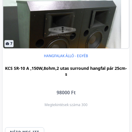
7
HANGFALAK ÁLLÓ - EGYÉB
KCS SR-10 A ,150W,8ohm,2 utas surround hangfal pár 25cm-
s
98000 Ft
Megtekintések száma 300