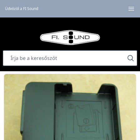
Üdvözöl a FI Sound