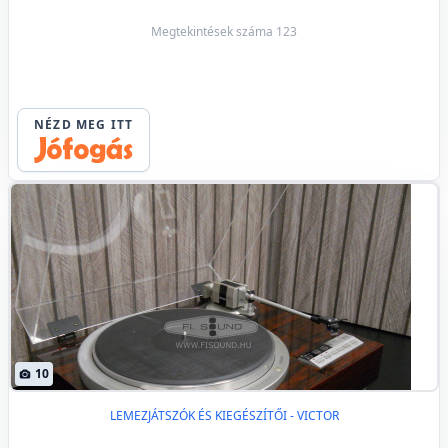
Megtekintések száma 123
NÉZD MEG ITT
10
LEMEZJÁTSZÓK ÉS KIEGÉSZÍTŐI - VICTOR